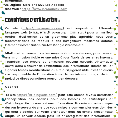
infomaniak
25 Eugène-Marziano 1227 Les Acacias
Site Web :
https://www.infomaniak.com
Conditions d’utilisation :
Ce site (
https://la-dinguerie.com/
) est proposé en différents
langages web (HTML, HTML5, Javascript, CSS, etc…) pour un meilleur
confort d’utilisation et un graphisme plus agréable, nous vous
recommandons de recourir à des navigateurs modernes comme
Internet explorer, Safari, Firefox, Google Chrome, etc…
14h41
met en œuvre tous les moyens dont elle dispose, pour assurer
une information fiable et une mise à jour fiable de ses sites internet.
Toutefois, des erreurs ou omissions peuvent survenir. L’internaute
devra donc s’assurer de l’exactitude des informations auprès de , et
signaler toutes modifications du site qu’il jugerait utile. n’est en aucun
cas responsable de l’utilisation faite de ces informations, et de tout
préjudice direct ou indirect pouvant en découler.
Cookies
Le site
https://la-dinguerie.com/
peut-être amené à vous demander
l’acceptation des cookies pour des besoins de statistiques et
d’affichage. Un cookies est une information déposée sur votre disque
dur par le serveur du site que vous visitez. Il contient plusieurs données
qui sont stockées sur votre ordinateur dans un simple fichier texte
auquel un serveur accède pour lire et enregistrer des informations .