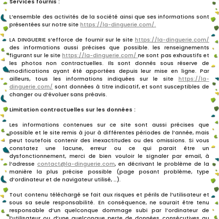
Services fournis :
L’ensemble des activités de la société ainsi que ses informations sont
présentées sur notre site
https://la-dinguerie.com/
.
LA DINGUERIE s’efforce de fournir sur le site
https://la-dinguerie.com/
des informations aussi précises que possible. les renseignements
figurant sur le site
https://la-dinguerie.com/
ne sont pas exhaustifs et
les photos non contractuelles. Ils sont donnés sous réserve de
modifications ayant été apportées depuis leur mise en ligne. Par
ailleurs, tous les informations indiquées sur le site
https://la-
dinguerie.com/
sont données à titre indicatif, et sont susceptibles de
changer ou d’évoluer sans préavis.
Limitation contractuelles sur les données :
Les informations contenues sur ce site sont aussi précises que
possible et le site remis à jour à différentes périodes de l’année, mais
peut toutefois contenir des inexactitudes ou des omissions. Si vous
constatez une lacune, erreur ou ce qui parait être un
dysfonctionnement, merci de bien vouloir le signaler par email, à
l’adresse
contact@la-dinguerie.com
, en décrivant le problème de la
manière la plus précise possible (page posant problème, type
d’ordinateur et de navigateur utilisé, …).
Tout contenu téléchargé se fait aux risques et périls de l’utilisateur et
sous sa seule responsabilité. En conséquence, ne saurait être tenu
responsable d’un quelconque dommage subi par l’ordinateur de
l’utilisateur ou d’une quelconque perte de données consécutives au