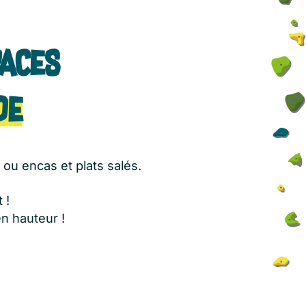
paces
de
ou encas et plats salés.
 !
n hauteur !